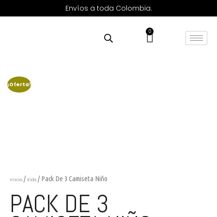
Envíos a toda Colombia.
0
¡Oferta!
/
/ Pack De 3 Camiseta Niño
Inicio
Kids
PACK DE 3