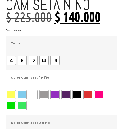
CAMISETA NIÑO
$
225.000
$
140.000
Add To Cart
Talla
4
8
12
14
16
Color Camiseta 1 Niño
Color Camiseta 2 Niño