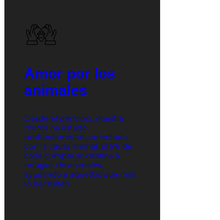
Amor por los
animales
Desde el principio, nuestra
marca ha estado
profundamente conectada
con la causa animal. El 5% de
cada compra se destina a
refugios de animales,
ayudando a aquellos que más
lo necesitan.