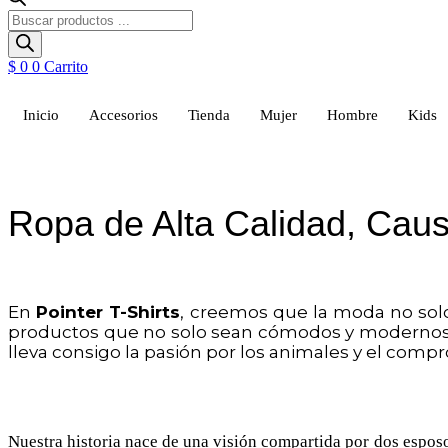
Búsqueda
de
productos
$
0
0
Carrito
Inicio
Accesorios
Tienda
Mujer
Hombre
Kids
Ropa de Alta Calidad, Caus
En
Pointer T-Shirts
, creemos que la moda no solo 
productos que no solo sean cómodos y modernos,
lleva consigo la pasión por los animales y el compr
Nuestra historia nace de una visión compartida por dos esposo