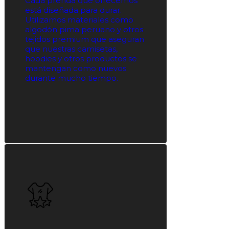
Cada prenda que ofrecemos
está diseñada para durar.
Utilizamos materiales como
algodón pima peruano y otros
tejidos premium que aseguran
que nuestras camisetas,
hoodies y otros productos se
mantengan como nuevos
durante mucho tiempo.