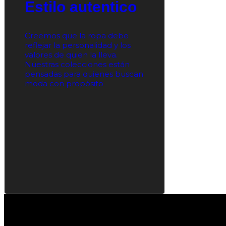
Estilo autentico
Creemos que la ropa debe
reflejar la personalidad y los
valores de quien la lleva.
Nuestras colecciones están
pensadas para quienes buscan
moda con propósito