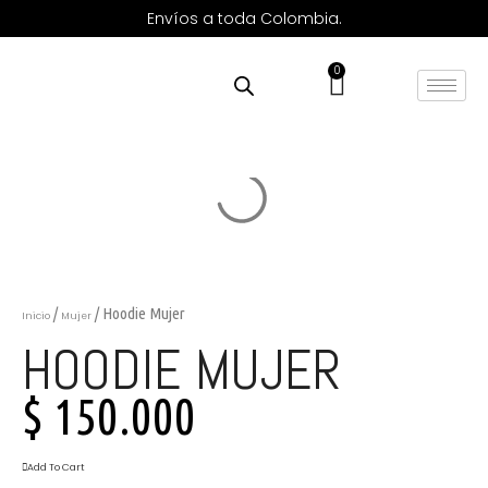
Envíos a toda Colombia.
0
/
/ Hoodie Mujer
Inicio
Mujer
HOODIE MUJER
$
150.000
Add To Cart