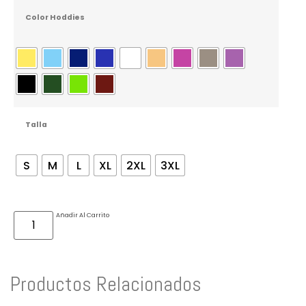
Color Hoddies
Talla
S
M
L
XL
2XL
3XL
Añadir Al Carrito
Productos Relacionados