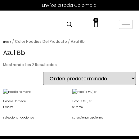
Envíos a toda Colombia.
0
/ Color Hoddies Del Producto / Azul Bb
Inicio
Azul Bb
Mostrando Los 2 Resultados
Hoodie Hombre
Hoodie Mujer
$
150.000
$
150.000
Seleccionar Opciones
Seleccionar Opciones