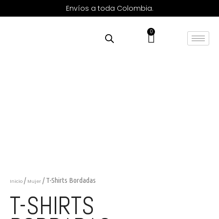
Envíos a toda Colombia.
0
/
/ T-Shirts Bordadas
Inicio
Mujer
T-SHIRTS