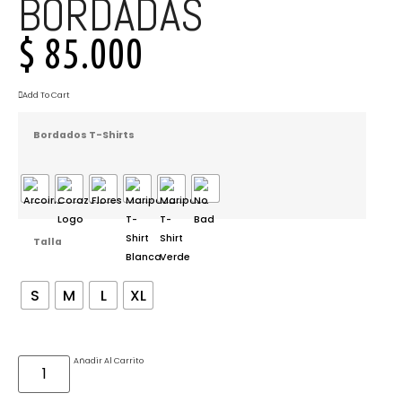
BORDADAS
$
85.000
Add To Cart
Bordados T-Shirts
Talla
S
M
L
XL
Añadir Al Carrito